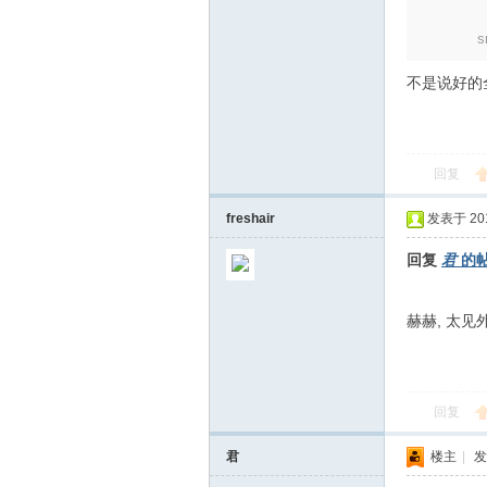
s
m
不是说好的
回复
freshair
发表于 2010
回复
君
的
北
赫赫, 太见
回复
君
楼主
|
发