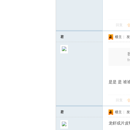
回复
君
楼主
|
发
hi
f
是是 是 谁
回复
ne
君
楼主
|
发
龙虾或片皮