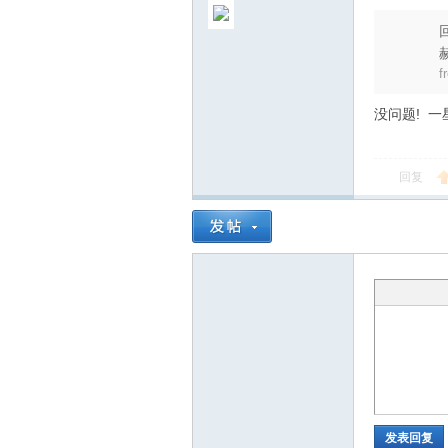
美
f
没问题! 一星
回复
滑
雪
发表回复