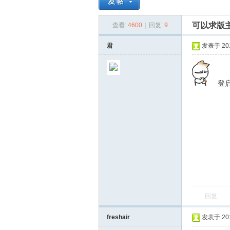
可以求版
查看:
4600
|
回复:
9
同
»
›
君
发表于 2010
登启
雪
回复
freshair
发表于 2010