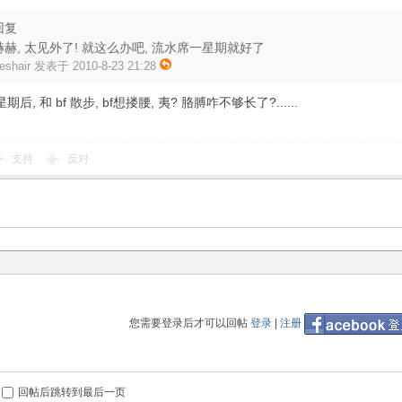
回复
赫赫, 太见外了! 就这么办吧, 流水席一星期就好了
reshair 发表于 2010-8-23 21:28
期后, 和 bf 散步, bf想搂腰, 夷? 胳膊咋不够长了?......
支持
反对
您需要登录后才可以回帖
登录
|
注册
回帖后跳转到最后一页