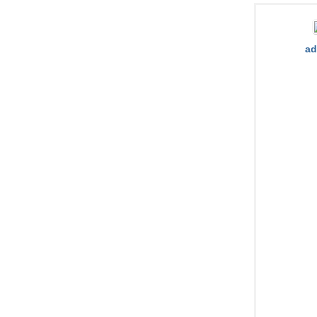
同
›
›
ad
雪