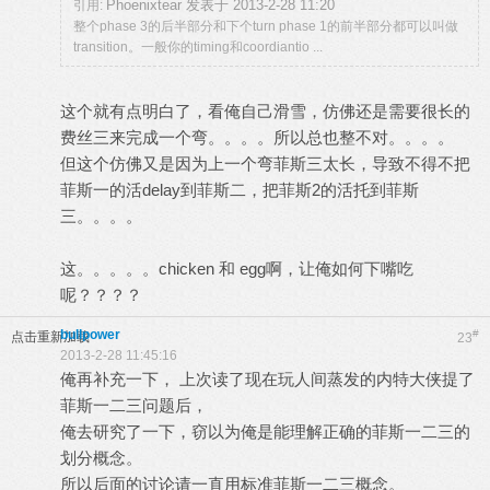
Phoenixtear 发表于 2013-2-28 11:20
引用:
整个phase 3的后半部分和下个turn phase 1的前半部分都可以叫做
transition。一般你的timing和coordiantio ...
这个就有点明白了，看俺自己滑雪，仿佛还是需要很长的
费丝三来完成一个弯。。。。所以总也整不对。。。。
但这个仿佛又是因为上一个弯菲斯三太长，导致不得不把
菲斯一的活delay到菲斯二，把菲斯2的活托到菲斯
三。。。。
这。。。。。chicken 和 egg啊，让俺如何下嘴吃
呢？？？？
bullpower
#
点击重新加载
23
2013-2-28 11:45:16
俺再补充一下， 上次读了现在玩人间蒸发的内特大侠提了
菲斯一二三问题后，
俺去研究了一下，窃以为俺是能理解正确的菲斯一二三的
划分概念。
所以后面的讨论请一直用标准菲斯一二三概念。