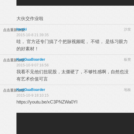
大伙交作业啦
luvski
沙发
点击重新加载
2015-10-8 21:39:35
哇， 官方还专门搞了个把脉视频呢， 不错， 是练习眼力
的好素材！
KuoiGuaBoarder
板凳
点击重新加载
2015-10-9 07:16:56
我看不见他们扭屁股，太僵硬了，不够性感啊，自然也没
有艺术价值可言
KuoiGuaBoarder
地板
点击重新加载
2015-10-9 18:10:15
https://youtu.be/xC3PNZWa0YI